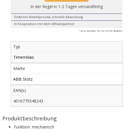
In der Regel in 1-2 Tagen versandfertig
Einfacher Bestellprozess, schnelle Abwicklung.
In Kooperation mit dem Affiliatepartner
* am 22. November 2017 um 4:37 Uhr aktualisiert
Typ
Timerrelais
Marke
ABB Stotz
EAN(s)
4016779548243
Produktbeschreibung
Funktion: mechanisch