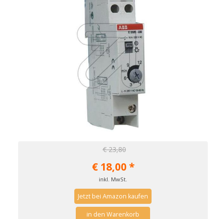
€ 23,80
€
18,00
*
inkl. MwSt.
Jetzt bei Amazon kaufen
in den Warenkorb