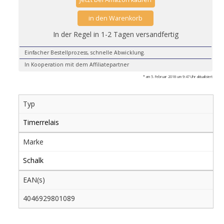
in den Warenkorb
In der Regel in 1-2 Tagen versandfertig
Einfacher Bestellprozess, schnelle Abwicklung.
In Kooperation mit dem Affiliatepartner
* am 5. Februar 2018 um 9:47 Uhr aktualisiert
Typ
Timerrelais
Marke
Schalk
EAN(s)
4046929801089