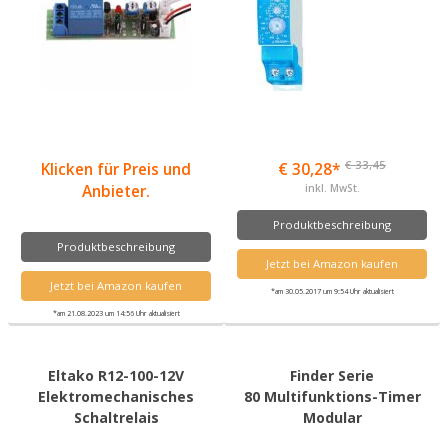
€ 33,45
Klicken für Preis und
€ 30,28*
Anbieter.
inkl. MwSt.
Produktbeschreibung
Produktbeschreibung
Jetzt bei Amazon kaufen
Jetzt bei Amazon kaufen
*am 30.05.2017 um 9:54 Uhr aktualisiert
*am 21.08.2023 um 14:56 Uhr aktualisiert
Eltako R12-100-12V
Finder Serie
Elektromechanisches
80 Multifunktions-Timer
Schaltrelais
Modular