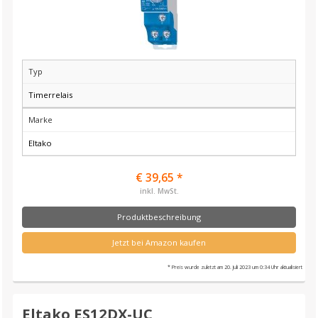
Typ
Timerrelais
Marke
Eltako
€ 39,65 *
inkl. MwSt.
Produktbeschreibung
Jetzt bei Amazon kaufen
* Preis wurde zuletzt am 20. Juli 2023 um 0:34 Uhr aktualisiert
Eltako ES12DX-UC