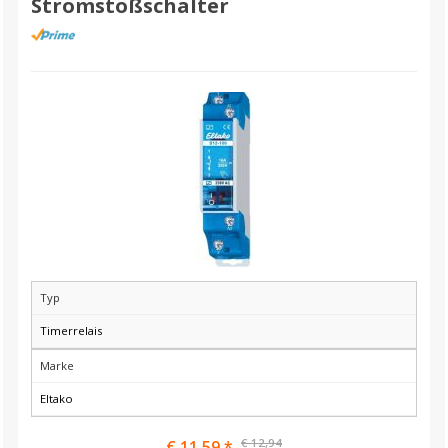
Stromstoßschalter
Typ
Timerrelais
Marke
Eltako
€ 12,94
€ 11,59 *