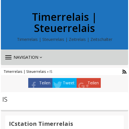
Timerrelais |
Steuerrelais
Timerrelais | Steuerrelais | Zeitrelais | Zeitschalter
TOGGLE
NAVIGATION
NAVIGATION
Timerrelais | Steuerrelais
» IS
Teilen
Tweet
Teilen
IS
ICstation Timerrelais